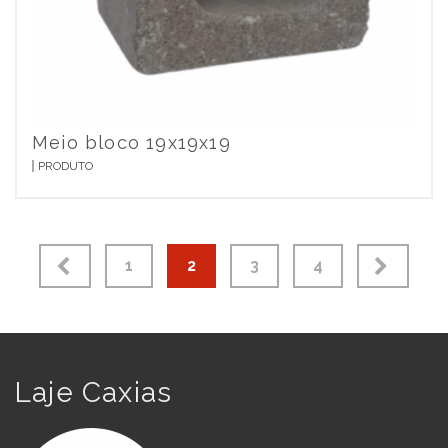
Meio bloco 19x19x19
PRODUTO
Paginação
1
2
3
4
de
posts
Laje Caxias